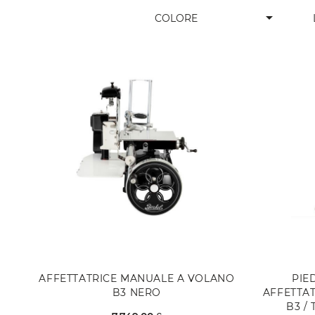
arrow_drop_down
COLORE
AFFETTATRICE MANUALE A VOLANO
PIE
B3 NERO
AFFETTA
B3 / 