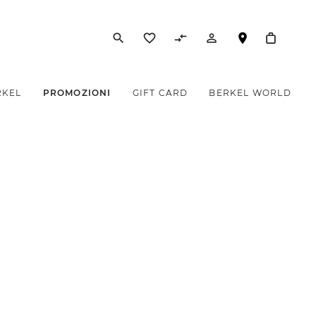
search
favorite_border
compare_arrows
person_outline
RKEL
PROMOZIONI
GIFT CARD
BERKEL WORLD