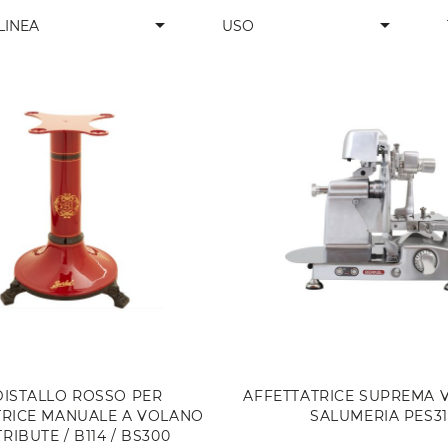
arrow_drop_down
arrow_drop_down
LINEA
USO
DISTALLO ROSSO PER
AFFETTATRICE SUPREMA 
TRICE MANUALE A VOLANO
SALUMERIA PES31
TRIBUTE / B114 / BS300