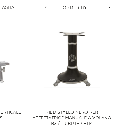
arrow_drop_down
TAGLIA
VERTICALE
PIEDISTALLO NERO PER
5
AFFETTATRICE MANUALE A VOLANO
B3 / TRIBUTE / B114